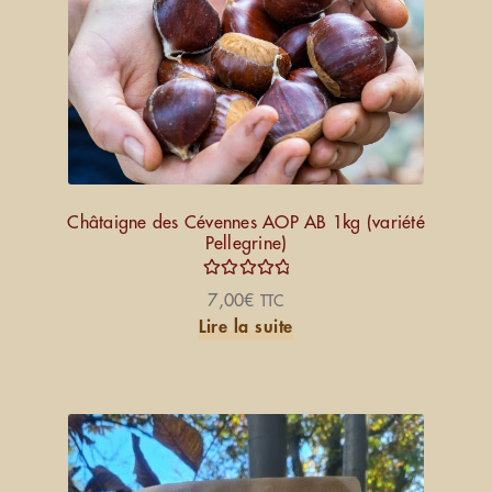
Châtaigne des Cévennes AOP AB 1kg (variété
Pellegrine)
Note
5.00
7,00
€
TTC
sur 5
Lire la suite