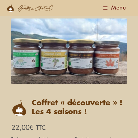
Menu
Accueil
Boutique
Actualités
Ouvrir
A Propos
le
menu
Le Gîte
enfant
Coffret « découverte » !
Nous Contacter
Les 4 saisons !
22,00
€
TTC