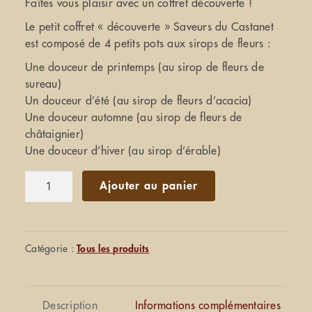
Faîtes vous plaisir avec un coffret découverte !
Le petit coffret « découverte » Saveurs du Castanet
est composé de 4 petits pots aux sirops de fleurs :
Une douceur de printemps (au sirop de fleurs de
sureau)
Un douceur d’été (au sirop de fleurs d’acacia)
Une douceur automne (au sirop de fleurs de
châtaignier)
Une douceur d’hiver (au sirop d’érable)
quantité
Ajouter au panier
de
Coffret
"découverte"
!
Catégorie :
Tous les produits
Les
4
saisons
Description
Informations complémentaires