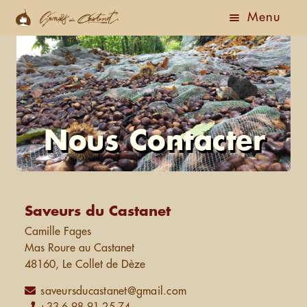
Menu
Accueil
Boutique
Actualités
Nous Contacter
Ouvrir
A Propos
le
menu
Le Gîte
enfant
Saveurs du Castanet
Nous Contacter
Camille Fages
Mas Roure au Castanet
48160, Le Collet de Dèze
saveursducastanet@gmail.com