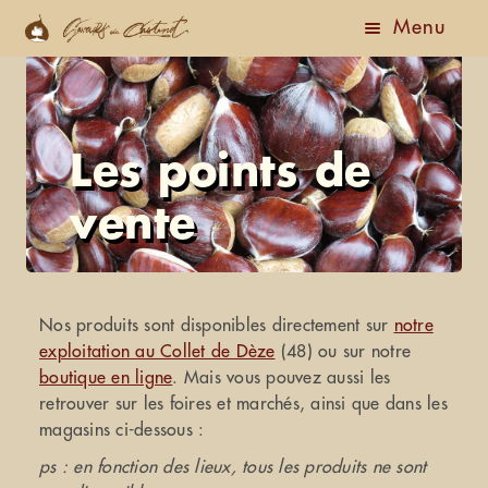
Menu
Accueil
Boutique
Les points de
Actualités
vente
Ouvrir
A Propos
le
menu
Le Gîte
Nos produits sont disponibles directement sur
notre
enfant
exploitation au Collet de Dèze
(48) ou sur notre
Nous Contacter
boutique en ligne
. Mais vous pouvez aussi les
retrouver sur les foires et marchés, ainsi que dans les
magasins ci-dessous :
ps : en fonction des lieux, tous les produits ne sont