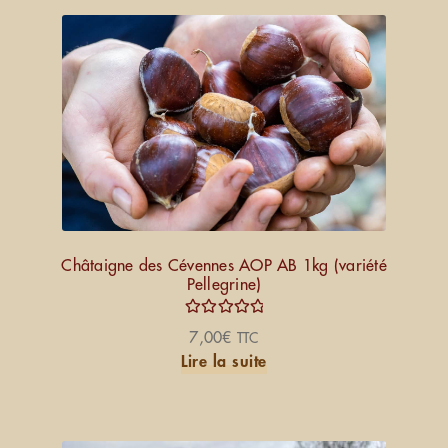
Châtaigne des Cévennes AOP AB 1kg (variété
Pellegrine)
Note
5.00
7,00
€
TTC
sur 5
Lire la suite