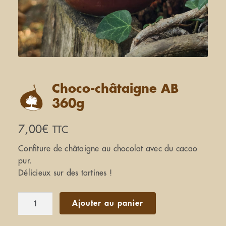
Choco-châtaigne AB
360g
7,00
€
TTC
Confiture de châtaigne au chocolat avec du cacao
pur.
Délicieux sur des tartines !
quantité
Ajouter au panier
de
Choco-