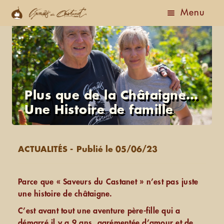
Menu
Accueil
Boutique
Actualités
Plus que de la Châtaigne…
Une Histoire de famille
Ouvrir
A Propos
le
menu
Le Gîte
ACTUALITÉS
Publié le 05/06/23
enfant
Nous Contacter
Parce que « Saveurs du Castanet » n’est pas juste
une histoire de châtaigne.
C’est avant tout une aventure père-fille qui a
démarré il y a 9 ans, agrémentée d’amour et de