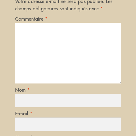
Votre adresse e-mail ne sera pas publiée.
Les
champs obligatoires sont indiqués avec
*
Commentaire
*
Nom
*
E-mail
*