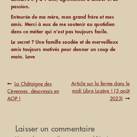
passion.
Entourée de ma mère, mon grand frère et mes
amis. Merci à eux de me soutenir au quotidien
dans ce métier qui n’est pas toujours facile.
Le secret ? Une famille soudée et de merveilleux
amis toujours motivés pour donner un coup de
main. Love
Navigation
Article
Article
Article sur la ferme dans le
La Châtaigne des
de
précédent :
suivant :
midi Libre Lozère ! (3 août
Cévennes, désormais en
l’article
AOP !
2023)
Laisser un commentaire