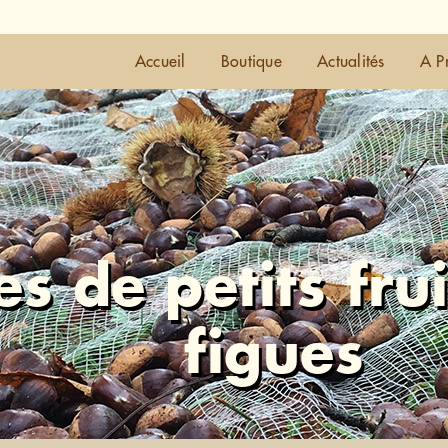
Accueil
Boutique
Actualités
A P
es de petits fru
figues